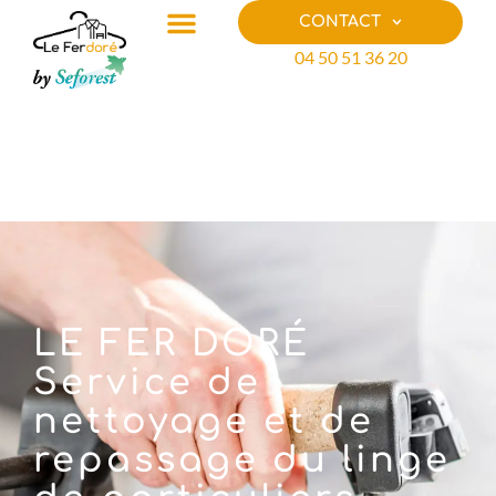
CONTACT
04 50 51 36 20
LE FER DORÉ
Service de
nettoyage et de
repassage du linge