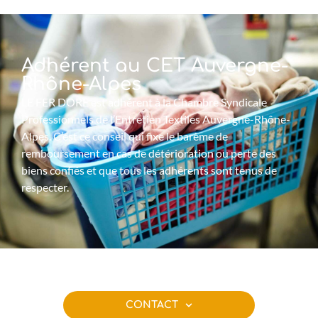
Adhérent au CET Auvergne-
Rhône-Alpes
LE FER DORE est adhérent à la Chambre Syndicale
Professionnels de l’Entretien Textiles Auvergne-Rhône-
Alpes. C’est ce conseil qui fixe le barème de
remboursement en cas de détérioration ou perte des
biens confiés et que tous les adhérents sont tenus de
respecter.
CONTACT