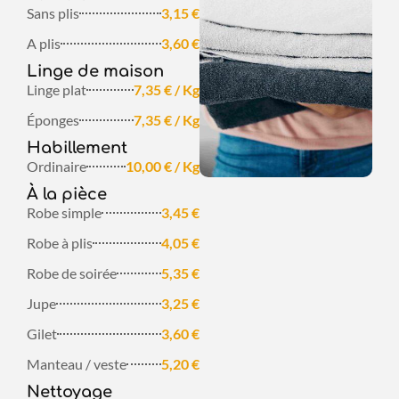
Sans plis
3,15 €
A plis
3,60 €
Linge de maison
Linge plat
7,35 € / Kg
Éponges
7,35 € / Kg
Habillement
Ordinaire
10,00 € / Kg
À la pièce
Robe simple
3,45 €
Robe à plis
4,05 €
Robe de soirée
5,35 €
Jupe
3,25 €
Gilet
3,60 €
Manteau / veste
5,20 €
Nettoyage