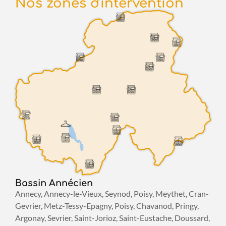
Nos zones d'intervention
Evian
Abondance
Châtel
Annemasse
Morzine
La Roche-sur-Foron
Cluses
Les Gets
Seyssel
Le Grand-Bornand
Annecy
- Le Fer Doré -
Rumilly
Chamonix
La Clusaz
Faverges
Saint-Jorioz
Bassin Annécien
Annecy, Annecy-le-Vieux, Seynod, Poisy, Meythet, Cran-
Gevrier, Metz-Tessy-Epagny, Poisy, Chavanod, Pringy,
Argonay, Sevrier, Saint-Jorioz, Saint-Eustache, Doussard,